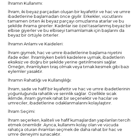
İhramın Kullanımı:
İhram, iki beyaz parçadan oluşan bir kıyafettir ve hac ve umre
ibadetlerine başlamadan önce giyilir. Erkekler, vücutlarını
tamamen örten iki beyaz parçayı omuzlarına atarlar ve bu
şekilde ihrama girerler. Kadınlar ise özel tasarlanmış beyaz bir
elbise giyerler ve bu elbiseyi tamamlamak için başlarını da
beyaz bir örtüyle örterler.
İhramın Anlamı ve Kaideleri:
İhram giymek, hac ve umre ibadetlerine başlama niyetini
ifade eder. İhramlıyken belirli kaidelere uymak, ibadetlerin
eksiksiz ve doğru bir şekilde yerine getirilmesini sağlar.
Örneğin, ihramlıyken tıraş olmak veya tırnak kesmek gibi bazı
eylemler yasaktır.
İhramın Rahatlığı ve Kullanışlılığı:
İhram, sade ve hafif bir kıyafettir ve hac ve umre ibadetlerinin
yoğunluğunda rahatlık ve serinlik sağlar. Özellikle sıcak
iklimde, ihram giymek rahat bir seçenektir ve hacılar ve
umreciler, ibadetlerine odaklanmalarını kolaylaştırır.
İhram Seçimi:
İhram seçerken, kaliteli ve hafif kumaşlardan yapılanları tercih
etmek önemlidir. Ayrıca, kullanımı kolay olan ve vücuda
rahatça oturan ihramları seçmek de daha rahat bir hac ve
umre deneyimi sunacaktır.