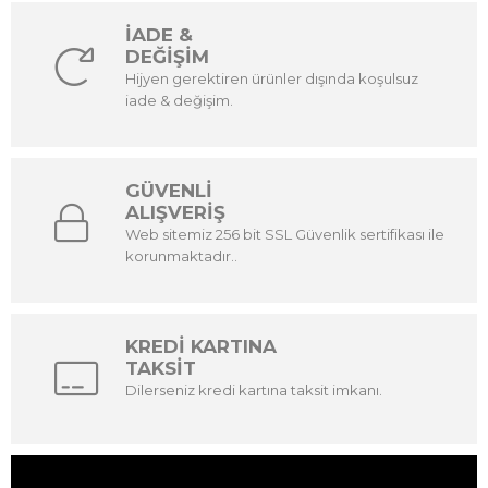
İADE &
DEĞİŞİM
Hijyen gerektiren ürünler dışında koşulsuz
iade & değişim.
GÜVENLİ
ALIŞVERİŞ
Web sitemiz 256 bit SSL Güvenlik sertifikası ile
korunmaktadır..
KREDİ KARTINA
TAKSİT
Dilerseniz kredi kartına taksit imkanı.