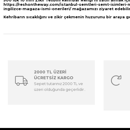
500'lük 10 mm Zikir Tesbihi Kehribar Rengi'ni satın almak iç
https://reshontheway.com/istanbul-semtleri-semt-isimleri-
ingilizce-magaza-ismi-onerileri/
mağazamızı ziyaret edebilir
Kehribarın sıcaklığını ve zikir çekmenin huzurunu bir araya 
2000 TL ÜZERİ
ÜCRETSİZ KARGO
Sepet tutarınız 2000 TL ve
üzeri olduğunda geçerlidir..