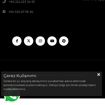
+90 224 223 34 55
+90 535 211 78 36
Çerez Kullanımı
© 2026 Çağrı Hac ve Umre Malzemeleri - Tüm hakları saklıdır.
Sizlere en iyi alışveriş deneyimini sunabilmek adına sitemizde
çerezler(cookies) kullanmaktayız. Detaylı bilgi için Kvkk sözleşmesini
inceleyebilirsiniz.