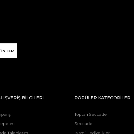
ÖNDER
ALIŞVERİŞ BİLGİLERİ
POPÜLER KATEGORİLER
ipariş
Toptan Seccade
Sepetim
Seccade
ade Taleplerim
İslami Hediyelikler