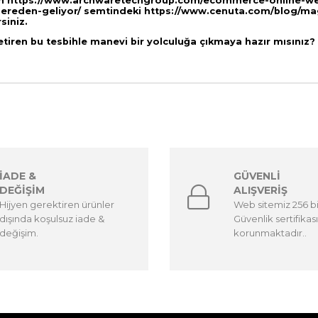
in
https://www.archwaretechgroup.com/ecommerce-online-we
nereden-geliyor/
semtindeki
https://www.cenuta.com/blog/maga
siniz.
getiren bu tesbihle manevi bir yolculuğa çıkmaya hazır mısınız?
İADE &
GÜVENLİ
DEĞİŞİM
ALIŞVERİŞ
Hijyen gerektiren ürünler
Web sitemiz 256 b
dışında koşulsuz iade &
Güvenlik sertifikası
değişim.
korunmaktadır..