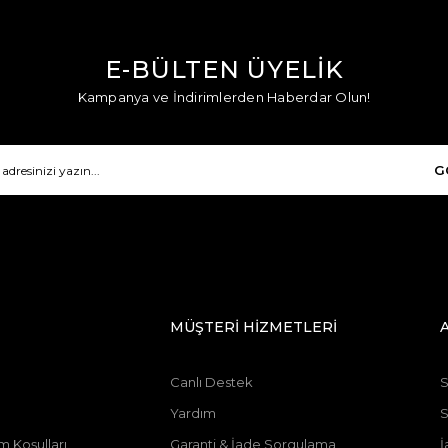
E-BÜLTEN ÜYELİK
Kampanya ve İndirimlerden Haberdar Olun!
G
MÜŞTERİ HİZMETLERİ
Canlı Destek
S
Yardım
m Koşulları
Garanti & İade Sorgulama
İ