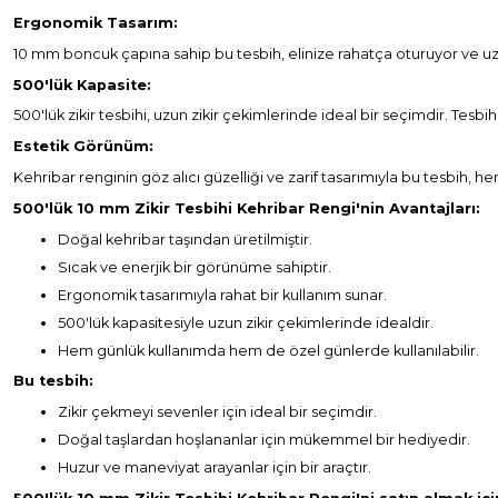
Ergonomik Tasarım:
10 mm boncuk çapına sahip bu tesbih, elinize rahatça oturuyor ve uzun
500'lük Kapasite:
500'lük zikir tesbihi, uzun zikir çekimlerinde ideal bir seçimdir. T
Estetik Görünüm:
Kehribar renginin göz alıcı güzelliği ve zarif tasarımıyla bu tesbih, 
500'lük 10 mm Zikir Tesbihi Kehribar Rengi'nin Avantajları:
Doğal kehribar taşından üretilmiştir.
Sıcak ve enerjik bir görünüme sahiptir.
Ergonomik tasarımıyla rahat bir kullanım sunar.
500'lük kapasitesiyle uzun zikir çekimlerinde idealdir.
Hem günlük kullanımda hem de özel günlerde kullanılabilir.
Bu tesbih:
Zikir çekmeyi sevenler için ideal bir seçimdir.
Doğal taşlardan hoşlananlar için mükemmel bir hediyedir.
Huzur ve maneviyat arayanlar için bir araçtır.