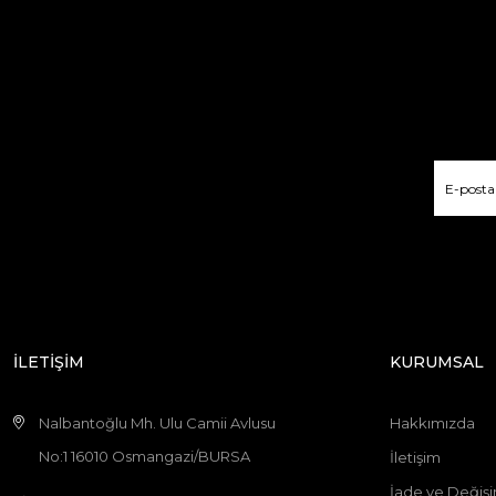
İLETİŞİM
KURUMSAL
Nalbantoğlu Mh. Ulu Camii Avlusu
Hakkımızda
No:1 16010 Osmangazi/BURSA
İletişim
İade ve Değişi