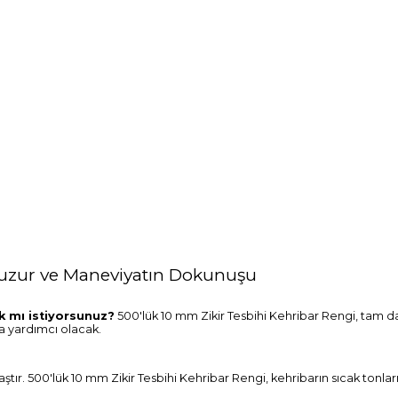
 Huzur ve Maneviyatın Dokunuşu
k mı istiyorsunuz?
500'lük 10 mm Zikir Tesbihi Kehribar Rengi, tam 
a yardımcı olacak.
 taştır. 500'lük 10 mm Zikir Tesbihi Kehribar Rengi, kehribarın sıcak tonl