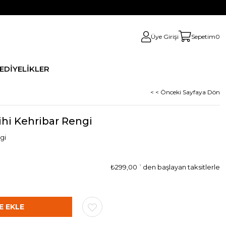
Üye Girişi
Sepetim
0
HEDİYELİKLER
< < Önceki Sayfaya Dön
ihi Kehribar Rengi
gi
₺299,00
`den başlayan taksitlerle