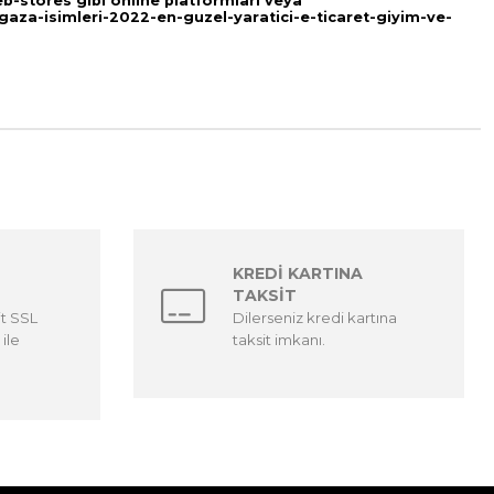
b-stores
gibi online platformları veya
za-isimleri-2022-en-guzel-yaratici-e-ticaret-giyim-ve-
KREDİ KARTINA
TAKSİT
it SSL
Dilerseniz kredi kartına
 ile
taksit imkanı.