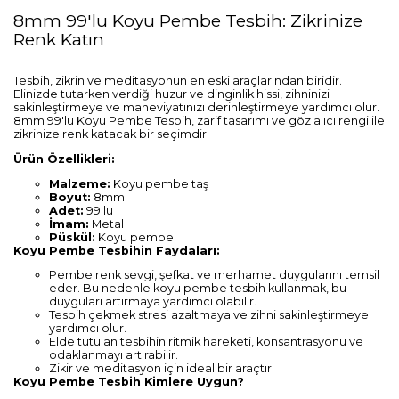
8mm 99'lu Koyu Pembe Tesbih: Zikrinize
Renk Katın
Tesbih, zikrin ve meditasyonun en eski araçlarından biridir.
Elinizde tutarken verdiği huzur ve dinginlik hissi, zihninizi
sakinleştirmeye ve maneviyatınızı derinleştirmeye yardımcı olur.
8mm 99'lu Koyu Pembe Tesbih, zarif tasarımı ve göz alıcı rengi ile
zikrinize renk katacak bir seçimdir.
Ürün Özellikleri:
Malzeme:
Koyu pembe taş
Boyut:
8mm
Adet:
99'lu
İmam:
Metal
Püskül:
Koyu pembe
Koyu Pembe Tesbihin Faydaları:
Pembe renk sevgi, şefkat ve merhamet duygularını temsil
eder. Bu nedenle koyu pembe tesbih kullanmak, bu
duyguları artırmaya yardımcı olabilir.
Tesbih çekmek stresi azaltmaya ve zihni sakinleştirmeye
yardımcı olur.
Elde tutulan tesbihin ritmik hareketi, konsantrasyonu ve
odaklanmayı artırabilir.
Zikir ve meditasyon için ideal bir araçtır.
Koyu Pembe Tesbih Kimlere Uygun?