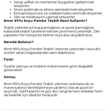
Sevgi, şefkat ve merhamet duygularını geliştirmek
isteyenler
Stresi azaltmak ve zihnini sakinleştirmek isteyenler
Konsantrasyonunu ve odaklanmasını artırmak isteyenler
Zikir ve meditasyon yapmak isteyenler
8mm 99'lu Koyu Pembe Tesbih Nasıl Kullanılır?
Tesbih çekmek için baş parmağınızı ve işaret parmağınızı
kullanarak tesbih tanelerini tek tek çevirmeniz yeterlidir. Zikir
yaparken her taneye bir kelime veya dua okuyabilirsiniz.
Nerede Bulunur?
8mm 99'lu Koyu Pembe Tesbih'i internet üzerinden veya dini
ürünler satan mağazalardan satın alabilirsiniz.
Fiyat:
Fiyatlar satıcıya ve tesbihin malzemesine göre değişiklik
gösterebilir.
Sonuç:
8mm 99'lu Koyu Pembe Tesbih, zikrinize renk katacak ve
maneviyatınızı derinleştirmeye yardımcı olacak güzel bir
seçimdir. Zarif tasarımı ve göz alıcı rengi ile hem erkekler hem
de kadınlar için ideal bir hediyedir.