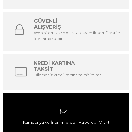
GÜVENLİ
ALIŞVERİŞ
Web sitemiz 256 bit SSL Güvenlik sertifikası ile
korunmaktadır..
KREDİ KARTINA
TAKSİT
Dilerseniz kredi kartına taksit imkanı.
Kampanya ve İndirimlerden Haberdar Olun!