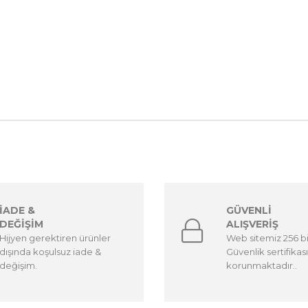
İADE &
GÜVENLİ
DEĞİŞİM
ALIŞVERİŞ
Hijyen gerektiren ürünler
Web sitemiz 256 b
dışında koşulsuz iade &
Güvenlik sertifikası
değişim.
korunmaktadır..