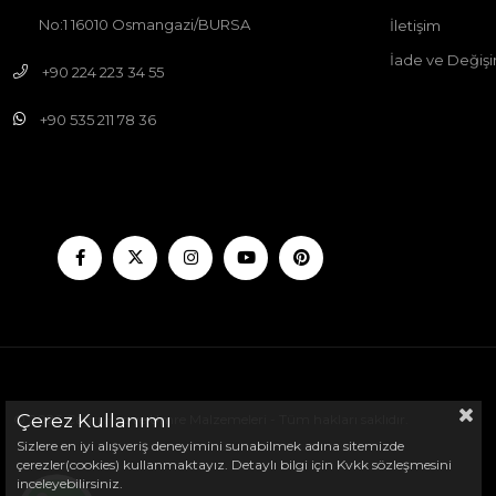
No:1 16010 Osmangazi/BURSA
İletişim
İade ve Değişi
+90 224 223 34 55
+90 535 211 78 36
Çerez Kullanımı
© 2026 Çağrı Hac ve Umre Malzemeleri - Tüm hakları saklıdır.
Sizlere en iyi alışveriş deneyimini sunabilmek adına sitemizde
çerezler(cookies) kullanmaktayız. Detaylı bilgi için Kvkk sözleşmesini
inceleyebilirsiniz.