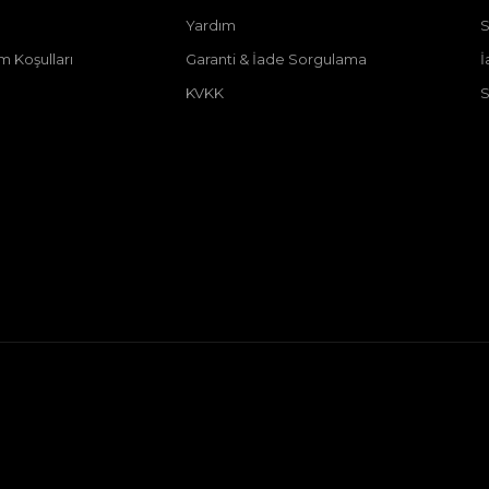
Yardım
m Koşulları
Garanti & İade Sorgulama
İ
KVKK
S