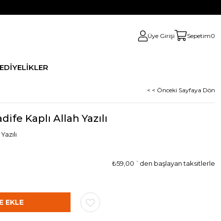
Üye Girişi
Sepetim
0
HEDİYELİKLER
< < Önceki Sayfaya Dön
dife Kaplı Allah Yazılı
Yazılı
₺59,00
`den başlayan taksitlerle