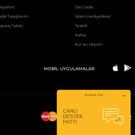
Sepetim
Seccade
ade Taleplerim
İslami Hediyelikler
ipariş Takibi
Tesbih
Rahle
Kur'an-ı Kerim
MOBİL UYGULAMALAR