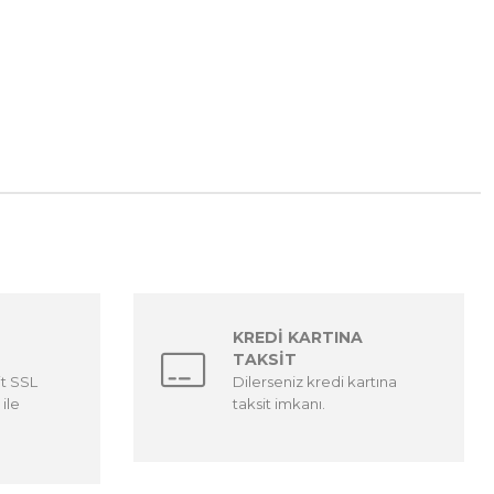
KREDİ KARTINA
TAKSİT
it SSL
Dilerseniz kredi kartına
 ile
taksit imkanı.