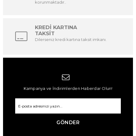
korunmaktadır..
KREDİ KARTINA
TAKSİT
Dilerseniz kredi kartına taksit imkanı.
Kampanya ve İndirimlerden Haberdar Olun!
GÖNDER