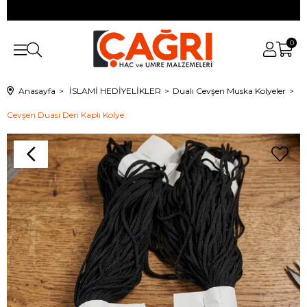
0
Anasayfa
İSLAMİ HEDİYELİKLER
Dualı Cevşen Muska Kolyeler
Cevşen Duası Deri Kaplı Kolye