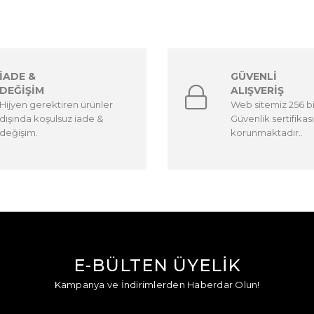
İADE &
GÜVENLİ
DEĞİŞİM
ALIŞVERİŞ
Hijyen gerektiren ürünler
Web sitemiz 256 b
dışında koşulsuz iade &
Güvenlik sertifikası
değişim.
korunmaktadır..
E-BÜLTEN ÜYELİK
Kampanya ve İndirimlerden Haberdar Olun!