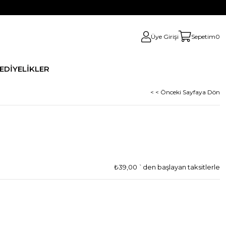
Üye Girişi
Sepetim
0
HEDİYELİKLER
< < Önceki Sayfaya Dön
₺39,00
`den başlayan taksitlerle