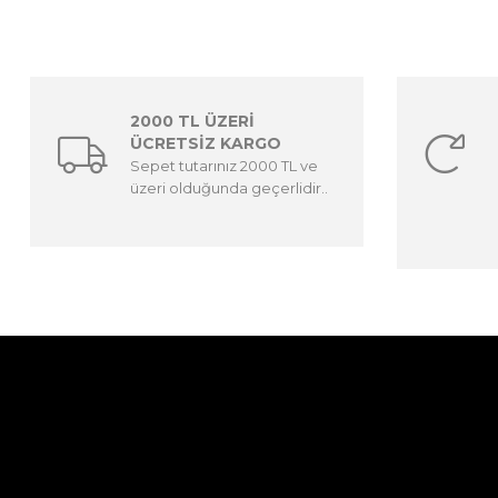
2000 TL ÜZERİ
ÜCRETSİZ KARGO
Sepet tutarınız 2000 TL ve
üzeri olduğunda geçerlidir..