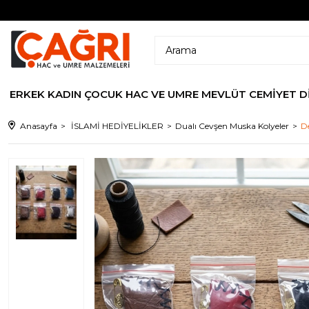
ERKEK
KADIN
ÇOCUK
HAC VE UMRE
MEVLÜT CEMİYET
D
Anasayfa
İSLAMİ HEDİYELİKLER
Dualı Cevşen Muska Kolyeler
D