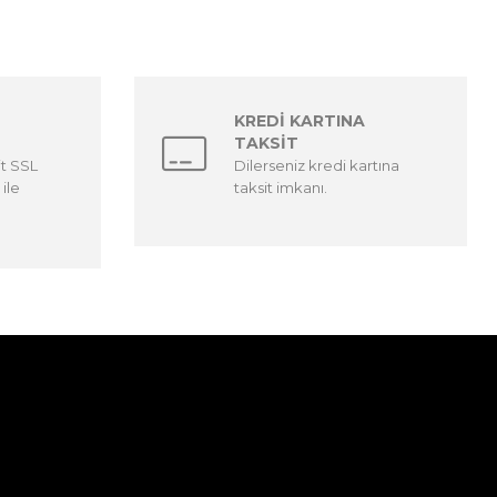
KREDİ KARTINA
TAKSİT
it SSL
Dilerseniz kredi kartına
 ile
taksit imkanı.