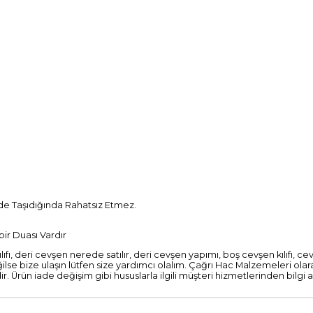
nde Taşıdığında Rahatsız Etmez.
ir Duası Vardır
ı, deri cevşen nerede satılır, deri cevşen yapımı, boş cevşen kılıfı, cev
se bize ulaşın lütfen size yardımcı olalım. Çağrı Hac Malzemeleri olarak
 Ürün iade değişim gibi hususlarla ilgili müşteri hizmetlerinden bilgi ala