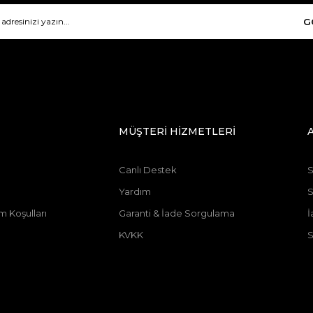
G
MÜŞTERİ HİZMETLERİ
Canlı Destek
S
Yardım
m Koşulları
Garanti & İade Sorgulama
İ
KVKK
S