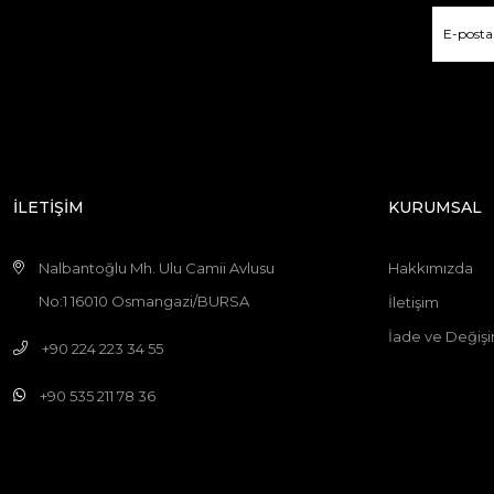
İLETİŞİM
KURUMSAL
Nalbantoğlu Mh. Ulu Camii Avlusu
Hakkımızda
No:1 16010 Osmangazi/BURSA
İletişim
İade ve Değişi
+90 224 223 34 55
+90 535 211 78 36