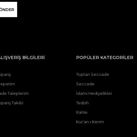
ÖNDER
ALIŞVERİŞ BİLGİLERİ
POPÜLER KATEGORİLER
ipariş
Toptan Seccade
Sepetim
Seccade
ade Taleplerim
İslami Hediyelikler
ipariş Takibi
Tesbih
Rahle
Kur'an-ı Kerim