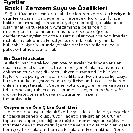
Fiyatları
Baskılı Zemzem Suyu ve Özellikleri
Sağlıklı tüketimler için ideal kabul edilen zemzem suları
hediyelik
ürünler
kapsamında değerlendirilebilecek ilk üründür. İçinde
bakteri bulunmadığı için sadece yetişkinler değil çocuklar da bu
suları rahatlıkla tüketebilir. Aynı zamanda içerisinde hiç
mikroorganizma barındırmaması nedeniyle de diğer su
çeşitlerinden ayrılan çok özel sulardır. Yıllar boyunca bozulmadan
muhafaza edilebilir ve kutsal yolculuklarda kişilerin yanında
bulunabilir. Şişenin üstünde yer alan özel baskılar ile birlikte 10lu
paketler halinde satın alınabilir.
En Özel Muskalar
Kişileri ruhani olarak koruyan özel muskalar içerisinde yer alan
duaları ile beraber alıcılara takdim ediliyor. Bunların arasında en
çok satan muska çeşidi Ümmü Sıbyan Muskası adı ile biliniyor.
Kişileri cin ve peri gibi metafizik varlıklardan koruma özelliği taşıyan
bu özel muskalar aynı zamanda çeşitli cismani hastalıklara karşı da
önlem amaçlı takılabilir. Geceleri kötü rüya görenler ve karabasan
tehlikesine karşı ruhani olarak korunmak isteyenler de
hediyelik
ürünler
kategorisine tıklayarak bu ürünlerin siparişini
tamamlayabilir.
Cevşenler ve Öne Çıkan Özellikleri
Her mezhebe uygun olarak özel bir şekilde tasarlanmış cevşenler
bir başka seçeneği oluşturuyor. 1 adet olarak satılan bu ürünler
toplu olarak sipariş edildiğinde müşteri memnuniyetini sağlayan
indirimler de yapılmaktadır. İçerisinde yer alan dua metinleri kişileri
hem çeşitli sıkıntılardan hem de kazalardan korumaktadır. Renk