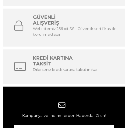
GÜVENLİ
ALIŞVERİŞ
Web sitemiz 256 bit SSL Güvenlik sertifikası ile
korunmaktadır..
KREDİ KARTINA
TAKSİT
Dilerseniz kredi kartına taksit imkanı.
Kampanya ve İndirimlerden Haberdar Olun!