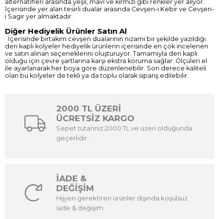
alternatifleri arasında yeşil, mavi ve kırmızı gibi renkler yer alıyor.
İçerisinde yer alan tesirli dualar arasında Cevşen-i Kebir ve Cevşen-
i Sagir yer almaktadır.
Diğer Hediyelik Ürünler Satın Al
İçerisinde birtakım cevşen dualarının nizami bir şekilde yazıldığı
deri kaplı kolyeler hediyelik ürünlerin içerisinde en çok incelenen
ve satın alınan seçeneklerini oluşturuyor. Tamamıyla deri kaplı
olduğu için çevre şartlarına karşı ekstra koruma sağlar. Ölçüleri el
ile ayarlanarak her boya göre düzenlenebilir. Son derece kaliteli
olan bu kolyeler de tekli ya da toplu olarak sipariş edilebilir.
2000 TL ÜZERİ
ÜCRETSİZ KARGO
Sepet tutarınız 2000 TL ve üzeri olduğunda
geçerlidir..
İADE &
DEĞİŞİM
Hijyen gerektiren ürünler dışında koşulsuz
iade & değişim.