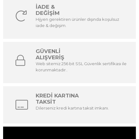
İADE &
DEĞİŞİM
Hijyen gerektiren ürünler dışında koşulsuz
iade & değişim.
GÜVENLİ
ALIŞVERİŞ
Web sitemiz 256 bit SSL Güvenlik sertifikası ile
korunmaktadır..
KREDİ KARTINA
TAKSİT
Dilerseniz kredi kartına taksit imkanı.