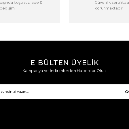
dışında koşulsuz iade &
Güvenlik sertifikası
değişim.
korunmaktadır..
E-BÜLTEN ÜYELİK
Kampanya ve İndirimlerden Haberdar Olun!
G