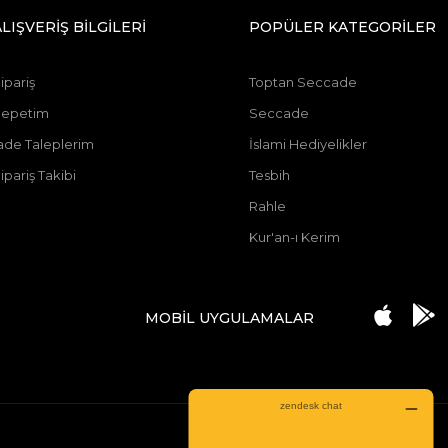
ALIŞVERİŞ BİLGİLERİ
POPÜLER KATEGORİLER
ipariş
Toptan Seccade
Sepetim
Seccade
ade Taleplerim
İslami Hediyelikler
ipariş Takibi
Tesbih
Rahle
Kur'an-ı Kerim
MOBİL UYGULAMALAR