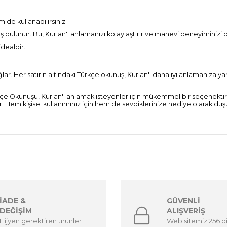
de kullanabilirsiniz.
bulunur. Bu, Kur'an'ı anlamanızı kolaylaştırır ve manevi deneyiminizi d
idealdir.
ağlar. Her satırın altındaki Türkçe okunuş, Kur'an'ı daha iyi anlamanıza 
kçe Okunuşu, Kur'an'ı anlamak isteyenler için mükemmel bir seçenektir
 Hem kişisel kullanımınız için hem de sevdiklerinize hediye olarak düş
İADE &
GÜVENLİ
DEĞİŞİM
ALIŞVERİŞ
Hijyen gerektiren ürünler
Web sitemiz 256 b