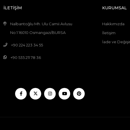
İLETİŞİM
KURUMSAL
Nalbantoğlu Mh. Ulu Camii Avlusu
Hakkımızda
No:1 16010 Osmangazi/BURSA
İletişim
İade ve Değişi
+90 224 223 34 55
+90 535 211 78 36