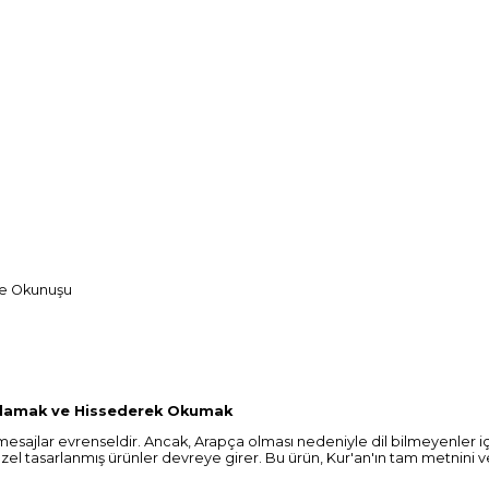
çe Okunuşu
Anlamak ve Hissederek Okumak
n mesajlar evrenseldir. Ancak, Arapça olması nedeniyle dil bilmeyenler 
el tasarlanmış ürünler devreye girer. Bu ürün, Kur'an'ın tam metnini ve 