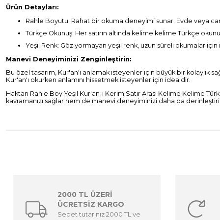
Ürün Detayları:
Rahle Boyutu: Rahat bir okuma deneyimi sunar. Evde veya cami
Türkçe Okunuş: Her satırın altında kelime kelime Türkçe okunuş 
Yeşil Renk: Göz yormayan yeşil renk, uzun süreli okumalar için 
Manevi Deneyiminizi Zenginleştirin:
Bu özel tasarım, Kur'an'ı anlamak isteyenler için büyük bir kolaylık s
Kur'an'ı okurken anlamını hissetmek isteyenler için idealdir.
Haktan Rahle Boy Yeşil Kur'an-ı Kerim Satır Arası Kelime Kelime Tür
kavramanızı sağlar hem de manevi deneyiminizi daha da derinleştirir.
2000 TL ÜZERİ
ÜCRETSİZ KARGO
Sepet tutarınız 2000 TL ve