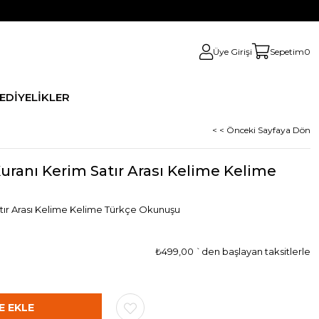
Üye Girişi
Sepetim
0
HEDİYELİKLER
< < Önceki Sayfaya Dön
uranı Kerim Satır Arası Kelime Kelime
tır Arası Kelime Kelime Türkçe Okunuşu
₺499,00
`den başlayan taksitlerle