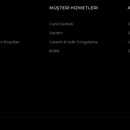
MÜŞTERİ HİZMETLERİ
Canlı Destek
S
Yardım
m Koşulları
Garanti & İade Sorgulama
İ
KVKK
S