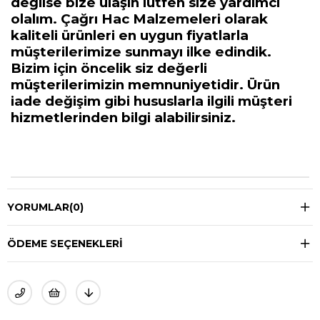
değilse bize ulaşın lütfen size yardımcı
olalım. Çağrı Hac Malzemeleri olarak
kaliteli ürünleri en uygun fiyatlarla
müşterilerimize sunmayı ilke edindik.
Bizim için öncelik siz değerli
müşterilerimizin memnuniyetidir. Ürün
iade değişim gibi hususlarla ilgili müşteri
hizmetlerinden bilgi alabilirsiniz.
YORUMLAR
(0)
ÖDEME SEÇENEKLERI