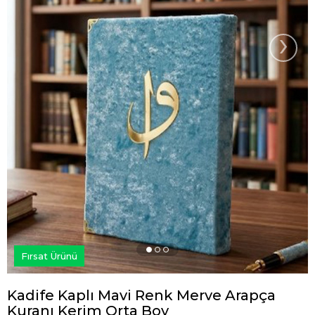
›
Fırsat Ürünü
Kadife Kaplı Mavi Renk Merve Arapça
Kuranı Kerim Orta Boy