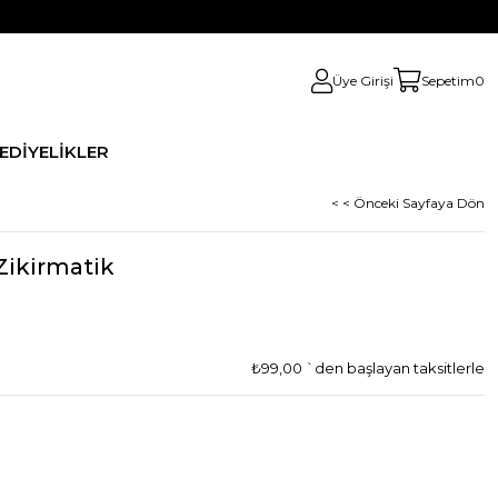
Üye Girişi
Sepetim
0
HEDİYELİKLER
< < Önceki Sayfaya Dön
 Zikirmatik
₺99,00
`den başlayan taksitlerle