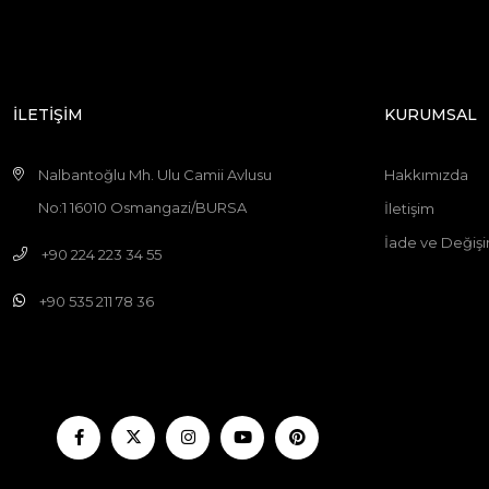
İLETİŞİM
KURUMSAL
Nalbantoğlu Mh. Ulu Camii Avlusu
Hakkımızda
No:1 16010 Osmangazi/BURSA
İletişim
İade ve Değişi
+90 224 223 34 55
+90 535 211 78 36