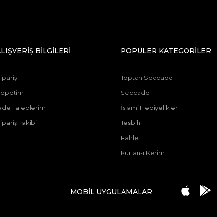
ALIŞVERİŞ BİLGİLERİ
POPÜLER KATEGORİLER
ipariş
Toptan Seccade
Sepetim
Seccade
ade Taleplerim
İslami Hediyelikler
ipariş Takibi
Tesbih
Rahle
Kur'an-ı Kerim
MOBİL UYGULAMALAR