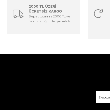
2000 TL ÜZERİ
ÜCRETSİZ KARGO
Sepet tutarınız 2000 TL ve
üzeri olduğunda geçerlidir..