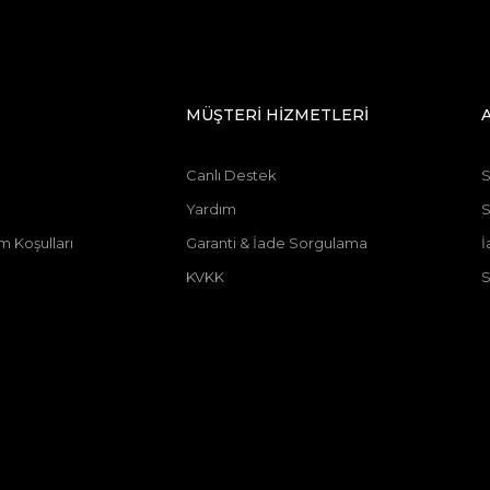
MÜŞTERİ HİZMETLERİ
Canlı Destek
S
Yardım
m Koşulları
Garanti & İade Sorgulama
İ
KVKK
S