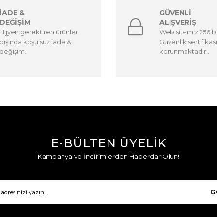
İADE &
GÜVENLİ
DEĞİŞİM
ALIŞVERİŞ
Hijyen gerektiren ürünler
Web sitemiz 256 b
dışında koşulsuz iade &
Güvenlik sertifikası
değişim.
korunmaktadır..
E-BÜLTEN ÜYELİK
Kampanya ve İndirimlerden Haberdar Olun!
G