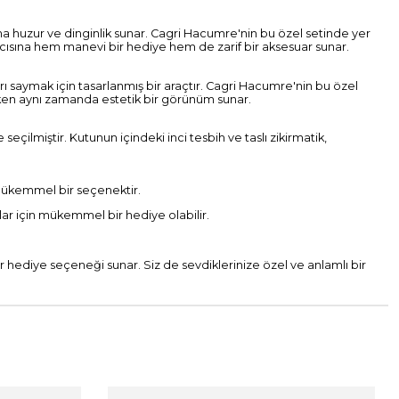
sına huzur ve dinginlik sunar. Cagri Hacumre'nin bu özel setinde yer
llanıcısına hem manevi bir hediye hem de zarif bir aksesuar sunar.
ları saymak için tasarlanmış bir araçtır. Cagri Hacumre'nin bu özel
lurken aynı zamanda estetik bir görünüm sunar.
eçilmiştir. Kutunun içindeki inci tesbih ve taslı zikirmatik,
 mükemmel bir seçenektir.
nlar için mükemmel bir hediye olabilir.
 hediye seçeneği sunar. Siz de sevdiklerinize özel ve anlamlı bir