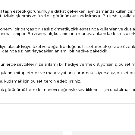
bu asil taşın estetik görünümüyle dikkat çekerken, aynı zamanda kullanıcı
ci, titizlikle işlenmiş ve özel bir görünüm kazandırılmıştır. Bu tesbih, ku
önemli bir parçasıdır. Taslı zikirmatik, zikir esnasında kullanılan ve dua
r tasarıma sahiptir. Bu zikirmatik, kullanıcısına manevi anlamda destek o
iye alacak kişiye özel ve değerli olduğunu hissettirecek şekilde özenle s
klarında sizi hatırlayacakları anlamlı bir hediye paketidir.
 günlerde sevdiklerinize anlamlı bir hediye vermek istiyorsanız, bu set
ygularına hitap etmek ve maneviyatlarını artırmak istiyorsanız, bu set o
u kutlamak için bu seti tercih edebilirsiniz.
tetik görünümü hem de manevi değeriyle sevdikleriniz için unutulmaz bir