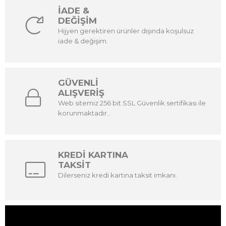
İADE &
DEĞİŞİM
Hijyen gerektiren ürünler dışında koşulsuz
iade & değişim.
GÜVENLİ
ALIŞVERİŞ
Web sitemiz 256 bit SSL Güvenlik sertifikası ile
korunmaktadır..
KREDİ KARTINA
TAKSİT
Dilerseniz kredi kartına taksit imkanı.