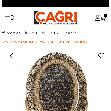
0
Anasayfa
İSLAMİ HEDİYELİKLER
Biblolar
Oval Ayet-el Kursi Esma-i Hüsna İsm-i Celil İsm-i Nebi Biblo