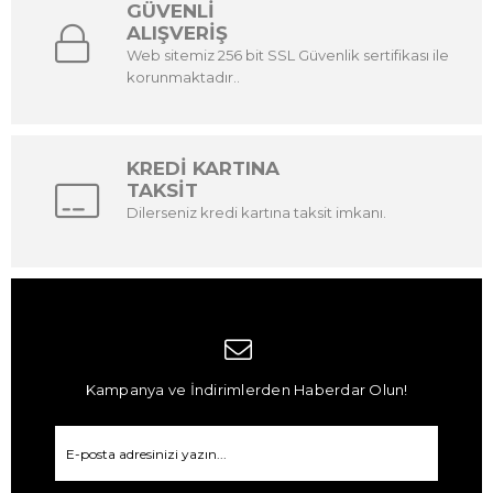
GÜVENLİ
ALIŞVERİŞ
Web sitemiz 256 bit SSL Güvenlik sertifikası ile
korunmaktadır..
KREDİ KARTINA
TAKSİT
Dilerseniz kredi kartına taksit imkanı.
Kampanya ve İndirimlerden Haberdar Olun!