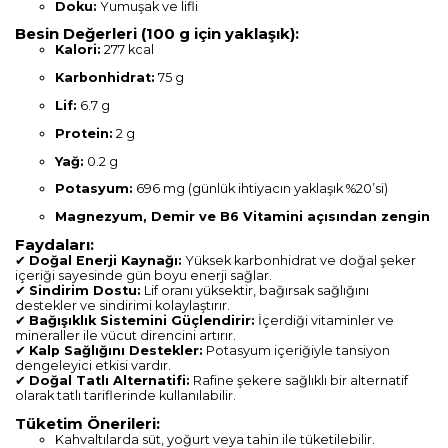
Doku:
Yumuşak ve lifli
Besin Değerleri (100 g için yaklaşık):
Kalori:
277 kcal
Karbonhidrat:
75 g
Lif:
6.7 g
Protein:
2 g
Yağ:
0.2 g
Potasyum:
696 mg (günlük ihtiyacın yaklaşık %20’si)
Magnezyum, Demir ve B6 Vitamini açısından zengin
Faydaları:
✔
Doğal Enerji Kaynağı:
Yüksek karbonhidrat ve doğal şeker
içeriği sayesinde gün boyu enerji sağlar.
✔
Sindirim Dostu:
Lif oranı yüksektir, bağırsak sağlığını
destekler ve sindirimi kolaylaştırır.
✔
Bağışıklık Sistemini Güçlendirir:
İçerdiği vitaminler ve
mineraller ile vücut direncini artırır.
✔
Kalp Sağlığını Destekler:
Potasyum içeriğiyle tansiyon
dengeleyici etkisi vardır.
✔
Doğal Tatlı Alternatifi:
Rafine şekere sağlıklı bir alternatif
olarak tatlı tariflerinde kullanılabilir.
Tüketim Önerileri:
Kahvaltılarda süt, yoğurt veya tahin ile tüketilebilir.