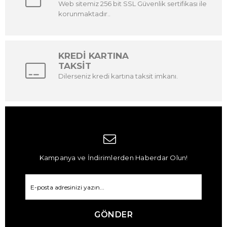
Web sitemiz 256 bit SSL Güvenlik sertifikası ile
korunmaktadır..
KREDİ KARTINA
TAKSİT
Dilerseniz kredi kartına taksit imkanı.
Kampanya ve İndirimlerden Haberdar Olun!
GÖNDER